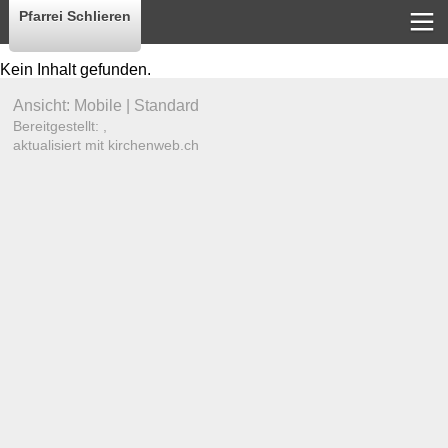
Pfarrei Schlieren
Kein Inhalt gefunden.
Ansicht:
Mobile
|
Standard
Bereitgestellt: ,
aktualisiert mit kirchenweb.ch