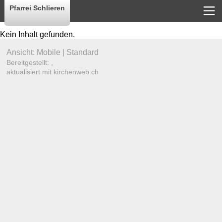
Pfarrei Schlieren
Kein Inhalt gefunden.
Ansicht:
Mobile
|
Standard
Bereitgestellt: ,
aktualisiert mit kirchenweb.ch